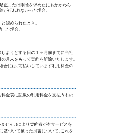
是正または削除を求めたにもかかわら
除が行われなかった場合。
すと認められたとき。
納した場合。
除しようとする日の１ヶ月前までに当社
月の月末をもって契約を解除いたします｡
場合には､前払いしています利用料金の
る料金表に記載の利用料金を支払うもの
いません｡)により契約者が本サービスを
に基づいて被った損害について､これを