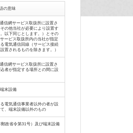
語の意味
IP通信網サービス取扱所に設置さ
備その他当社が必要により設置す
す。以下同じとします。）とその
網サービス取扱所内の当社が指定
れる電気通信回線（サービス接続
に設置されるものを除きます。）
IP通信網サービス取扱所に設置さ
申込者が指定する場所との間に設
る端末設備
する電気通信事業者以外の者が設
って、端末設備以外のもの
年郵政省令第31号）及び端末設備