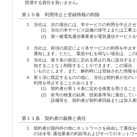
賠償する責任を負いません｡
第１０条 利用停止と登録情報の削除
当社は、次の場合には、本サービスの利用を中止させ
当社の本サービス設備の保守上または工事上
第一種電気通信事業者が電気通信サービスを
当社は、前項の規定により本サービスの利用を中止す
通知します。ただし、緊急やむを得ない場合は、この
当社は、第５条の規定に定める禁止行為に該当すると
知することなく削除することができます。この場合、
いものとします。また、解約時には登録された情報を
第１項に既定するものの他に、当社は契約者が次のい
利用を停止することがあります。
契約者が第１４条に定める検査を受けること
前号の検査の結果、技術基準等に適合してい
設備等を、契約者が契約者回線または加入者
第１１条 契約者の義務と責任
契約者が国内外の他にネットワークを経由して通信を
の法令等､通信業者の約款等およびすべてのネットワ