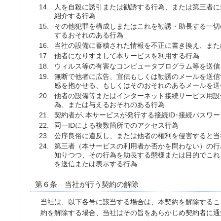
人を自殺に誘引または勧誘する行為、または第三者に
紹介する行為
その他犯罪を構成しまたはこれを勧誘・助長する一切
するおそれのある行為
当社の設備に蓄積された情報を不正に書き換え、また
他者になりすまして本サービスを利用する行為
ウィルス等の有害なコンピュータプログラム等を送信
無断で他者に広告、宣伝もしくは勧誘のメールを送信
感を抱かせる、もしくはそのおそれのあるメールを送
他者の設備等またはインターネット接続サービス用設
為、または与えるおそれのある行為
契約者が､本サービスが発行する接続ID･接続パスワ
同一IDによる複数箇所でのアクセス行為
公序良俗に違反し、または他者の権利を侵害すると当
第三者（本サービスの利用者か否かを問わない）の行
知りつつ、その行為を助長する態様または目的でこれ
を送信または表示する行為
第６条 当社が行う契約の解除
当社は、以下各号に該当する場合は、本契約を解除するこ
約を解除する場合、当社はその旨をあらかじめ契約者に通