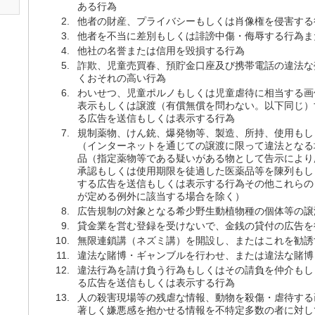
ある行為
他者の財産、プライバシーもしくは肖像権を侵害する
他者を不当に差別もしくは誹謗中傷・侮辱する行為ま
他社の名誉または信用を毀損する行為
詐欺、児童売買春、預貯金口座及び携帯電話の違法な
くおそれの高い行為
わいせつ、児童ポルノもしくは児童虐待に相当する画
表示もしくは譲渡（有償無償を問わない。以下同じ）
る広告を送信もしくは表示する行為
規制薬物、けん銃、爆発物等、製造、所持、使用もし
（インターネットを通じての譲渡に限って違法となる
品（指定薬物等である疑いがある物として告示により
承認もしくは使用期限を徒過した医薬品等を陳列もし
する広告を送信もしくは表示する行為その他これらの
が定める例外に該当する場合を除く）
広告規制の対象となる希少野生動植物種の個体等の譲
貸金業を営む登録を受けないで、金銭の貸付の広告を
無限連鎖講（ネズミ講）を開設し、またはこれを勧誘
違法な賭博・ギャンブルを行わせ、または違法な賭博
違法行為を請け負う行為もしくはその請負を仲介もし
る広告を送信もしくは表示する行為
人の殺害現場等の残虐な情報、動物を殺傷・虐待する
著しく嫌悪感を抱かせる情報を不特定多数の者に対し