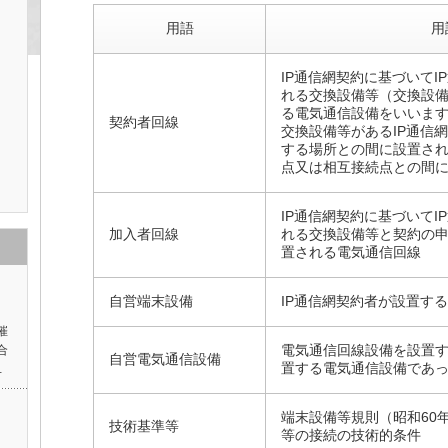
用語
用
IP通信網契約に基づいて
れる交換設備等（交換設
る電気通信設備をいいま
契約者回線
交換設備等があるIP通信
する場所との間に設置さ
点又は相互接続点との間
IP通信網契約に基づいて
加入者回線
れる交換設備等と契約の
置される電気通信回線
自営端末設備
IP通信網契約者が設置す
催
電気通信回線設備を設置
合
自営電気通信設備
置する電気通信設備であ
…
端末設備等規則（昭和60
技術基準等
等の接続の技術的条件