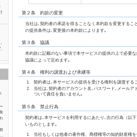
を
行
第２条 約款の変更
当社は､契約者の承諾を得ることなく本約款を変更すること
の提供条件は､変更後の本約款によります｡
第３条 協議
ン」
,
本約款に記載のない事項で本サービスの提供の上で必要な
協議によって定めます｡
第４条 権利の譲渡および承継等
契約者は､本サービスの提供を受ける権利を譲渡する
当社は､契約者のアカウント名､パスワード､メールア
ェ
ついて責任を負いません｡
第５条 禁止行為
ー
美
契約者は､本サービスを利用するにあたり､次の行為（以
わ
有
いものとします｡
館
当社もしくは他者の著作権、商標権等の知的財産権を
…