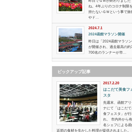
昨日でＧＷが終わりました
ね。4年ぶりのコロナ制限
持たないＧＷという事で旅
やド…
2024.7.1
2024函館マラソン開催
昨日は「2024函館マラソ
が開催され、過去最高の約7
700名のランナーが市…
ピックアップ記事
2017.2.20
はこだて美食フ
スタ
先週末、函館アリ
ナにて「はこだて
食フェスタ」が行
れ、 市内外から
名シェフによる函
近郊の食材を生かした料理が提供されました。 