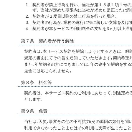
契約者が禁止行為を行い、当社が第１５条１項１号の
ず、当社が定めた期限内に当社が求めた是正または削
契約者が２度目以降の禁止行為を行った場合。
契約者の行為が､業務の遂行に特に著しい支障を及ぼ
契約者が本サービスの利用料金の支払を3ヵ月以上滞
第７条 契約者が行う解除
契約者は､本サービス契約を解除しようとするときは、解
規定の書面にてその旨を通知していただきます｡契約希望
また､年契約者の方につきましては､年の途中で解約をする
返金には応じられません｡
第８条 料金等
契約者は、本サービス契約のご利用にあたって､別途定め
とします｡
第９条 免責
当社は､天災､事変その他の不可抗力(その原因の如何を問
利用できなかったことまたはその利用に支障が生じたこと