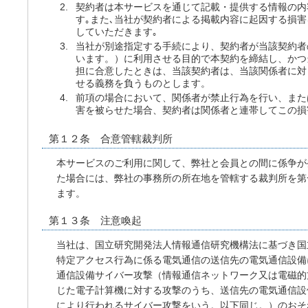
契約者は本サービスを通じて記載・提供する情報の内
す｡また､当社が契約者による掲載内容に起因する損害
していただきます｡
当社が別途指定する手続により、契約者が当該契約者
います。）に利用させる目的で本契約を締結し、かつ
担に合意したときは、当該契約者は、当該関係者に対
せる義務を負うものとします。
前項の場合において、関係者が禁止行為を行い、また
害を被らせた場合、契約者は関係者と連帯してこの損
第１２条 合意管轄裁判所
本サービスのご利用に関して、弊社と会員との間に係争が
た場合には、弊社の事務所の所在地を管轄する裁判所を第
ます。
第１３条 注意喚起
当社は、国立研究開発法人情報通信研究機構法に基づき国
特定アクセス行為に係る電気通信の送信先の電気通信設備
通信設備サイバー攻撃（情報通信ネットワーク又は電磁的
じた電子計算機に対する攻撃のうち、送信先の電気通信設
により行われるサイバー攻撃をいう。以下同じ。）のおそ