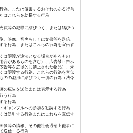
行為、または侵害するおそれのある行為
たはこれらを助長する行為
売買等の犯罪に結びつく、または結びつ
像、映像、音声もしくは文書等を送信、
する行為、またはこれらの行為を宣伝す
くは譲渡が違法となる場合があるもの
場合があるものを含む）、広告禁止告示
広告等を広域的に禁止された物品）、未
くは譲渡する行為、これらの行為を宣伝
ものの濫用に結びつく一切の行為（法令
渡の広告を送信または表示する行為
行う行為
する行為
・ギャンブルへの参加を勧誘する行為
くは誘引する行為またはこれらを宣伝す
画像等の情報、その他社会通念上他者に
て送信する行為