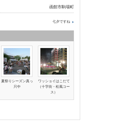
函館市駒場町
七夕ですね
夏祭りシーズン真っ
ワッショイはこだて
只中
（十字街・松風コー
ス）