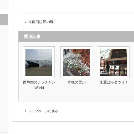
道南口説節の碑
関連記事
）
西埠頭のナッチャン
昨晩の雪が
来週は港まつり！
World
トップページに戻る