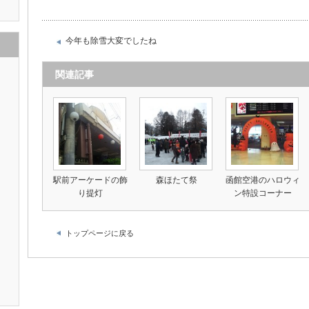
今年も除雪大変でしたね
関連記事
）
駅前アーケードの飾
森ほたて祭
函館空港のハロウィ
り提灯
ン特設コーナー
トップページに戻る