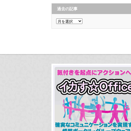
過去の記事
過
去
の
記
事